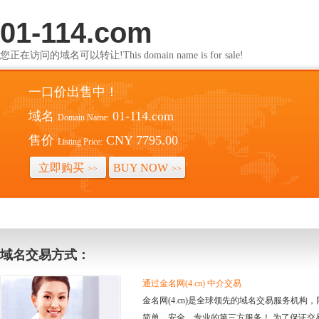
01-114.com
您正在访问的域名可以转让!This domain name is for sale!
一口价出售中！
域名
01-114.com
Domain Name:
售价
CNY 7795.00
Listing Price:
立即购买
BUY NOW
>>
>>
域名交易方式：
通过金名网(4.cn) 中介交易
金名网(4.cn)是全球领先的域名交易服务机
简单、安全、专业的第三方服务！ 为了保证交