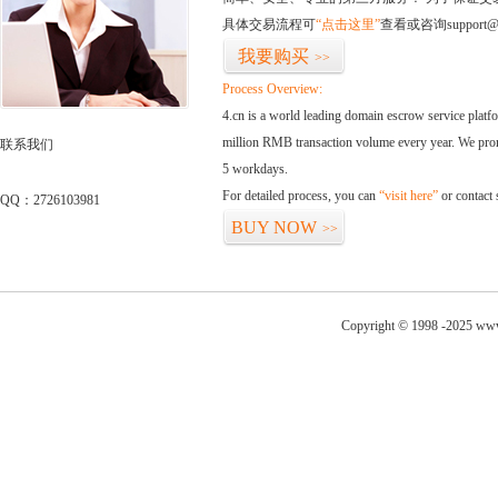
具体交易流程可
“点击这里”
查看或咨询support@
我要购买
>>
Process Overview:
4.cn is a world leading domain escrow service plat
million RMB transaction volume every year. We promi
联系我们
5 workdays.
For detailed process, you can
“visit here”
or contact
QQ：2726103981
BUY NOW
>>
Copyright © 1998 -2025 www